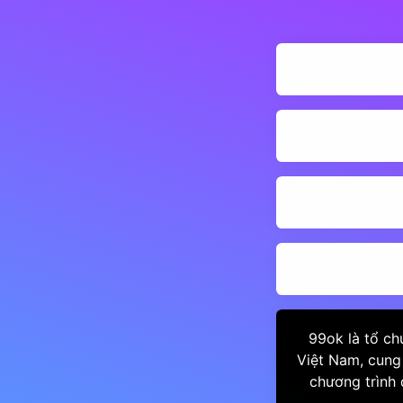
99ok là tổ ch
Việt Nam, cung 
chương trình 