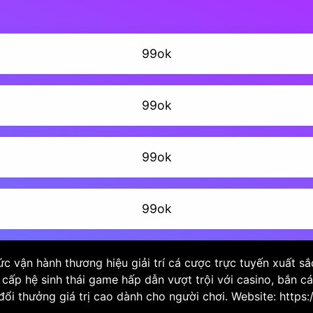
99ok
99ok
99ok
99ok
ức vận hành thương hiệu giải trí cá cược trực tuyến xuất sắ
cấp hệ sinh thái game hấp dẫn vượt trội với casino, bắn cá
đổi thưởng giá trị cao dành cho người chơi. Website: https