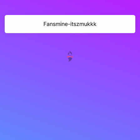
Fansmine-itszmukkk