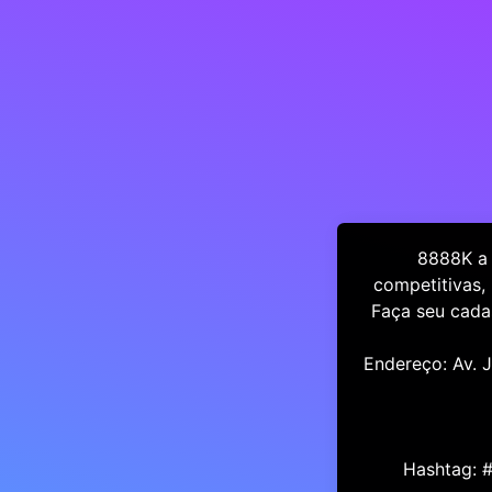
8888K a 
competitivas,
Faça seu cada
Endereço: Av. 
Hashtag: 