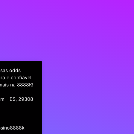
ssas odds
a e confiável.
mais na 8888K!
im - ES, 29308-
ssino8888k