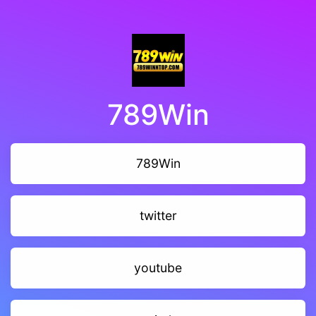
789Win
789Win
twitter
youtube