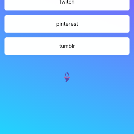
twitch
pinterest
tumblr