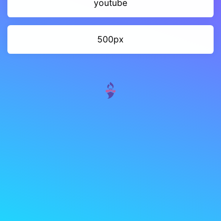
youtube
500px