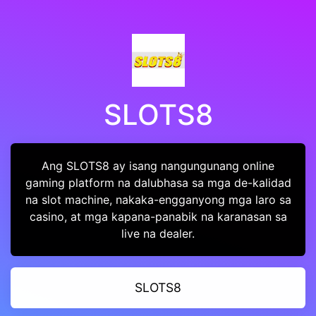
SLOTS8
Ang SLOTS8 ay isang nangungunang online
gaming platform na dalubhasa sa mga de-kalidad
na slot machine, nakaka-engganyong mga laro sa
casino, at mga kapana-panabik na karanasan sa
live na dealer.
SLOTS8