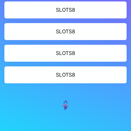
SLOTS8
SLOTS8
SLOTS8
SLOTS8