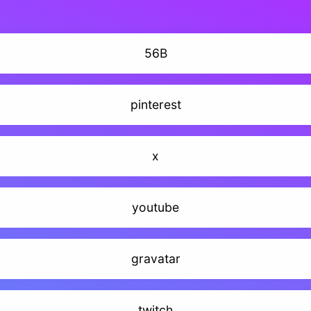
56B
pinterest
x
youtube
gravatar
twitch