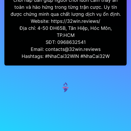
chơi hấp dẫn giúp người chơi luôn cảm thấy an
toàn và hào hứng trong từng trận cược. Uy tín
được chứng minh qua chất lượng dịch vụ ổn định.
Website: https://32win.reviews/
Địa chỉ: 4-50 ĐH65B, Tân Hiệp, Hóc Môn,
TP.HCM
SĐT: 0968632541
Email: contacts@32win.reviews
Hashtags: #NhaCai32WIN #NhaCai32W