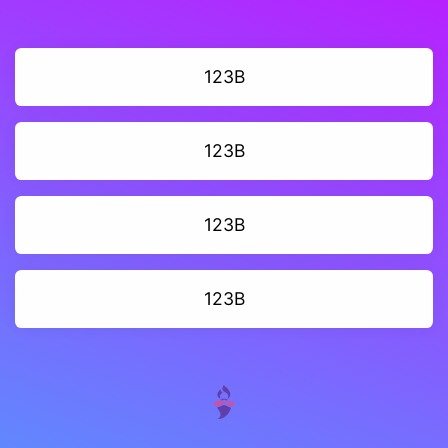
123B
123B
123B
123B