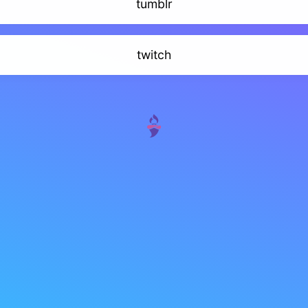
tumblr
twitch